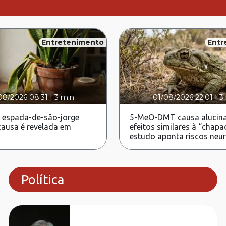
Entretenimento
Entr
08/2026 08:31
|
3 min
01/08/2026 22:01
|
3
 espada-de-são-jorge
5-MeO-DMT causa alucina
ausa é revelada em
efeitos similares à “chapa
estudo aponta riscos neu
Política