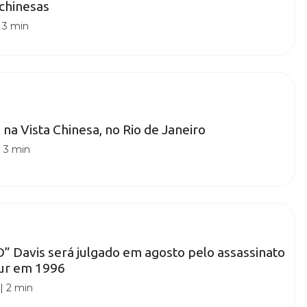
chinesas
|
3 min
 na Vista Chinesa, no Rio de Janeiro
|
3 min
” Davis será julgado em agosto pelo assassinato
ur em 1996
|
2 min