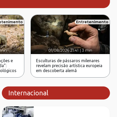
etenimento
Entretenimento
 min
01/08/2026 21:41
|
3 min
ções e
Esculturas de pássaros milenares
da”:
revelam precisão artística europeia
rológicos
em descoberta alemã
Internacional