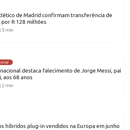
Atlético de Madrid confirmam transferência de
 por R 128 milhões
|
3 min
ional
nacional destaca falecimento de Jorge Messi, pai
i, aos 68 anos
|
2 min
s híbridos plug-in vendidos na Europa em junho