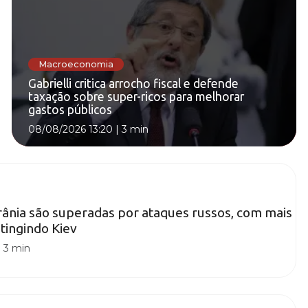
Macroeconomia
Gabrielli critica arrocho fiscal e defende
taxação sobre super-ricos para melhorar
gastos públicos
08/08/2026 13:20
|
3 min
ânia são superadas por ataques russos, com mais
atingindo Kiev
|
3 min