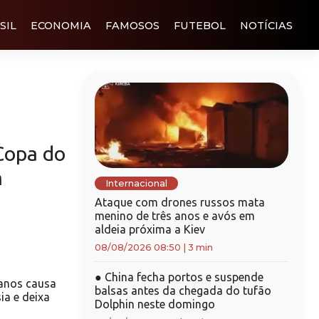
SIL
ECONOMIA
FAMOSOS
FUTEBOL
NOTÍCIAS
Copa do
m
Internacional
Ataque com drones russos mata
menino de três anos e avós em
aldeia próxima a Kiev
08/08/2026 08:50
|
3 min
●
China fecha portos e suspende
anos causa
balsas antes da chegada do tufão
ia e deixa
Dolphin neste domingo