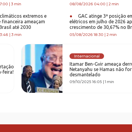
7:00
|
3 min
08/08/2026 04:00
|
2 min
climáticos extremos e
●
GAC atinge 3ª posição e
e financeira ameaçam
elétricos em julho de 2026 a
rasil até 2030
crescimento de 30,67% no Br
3:46
|
3 min
05/08/2026 18:30
|
2 min
Internacional
Itamar Ben-Gvir ameaça derr
ertação
Netanyahu se Hamas não for
-feira!
desmantelado
09/10/2025 16:05
|
1 min