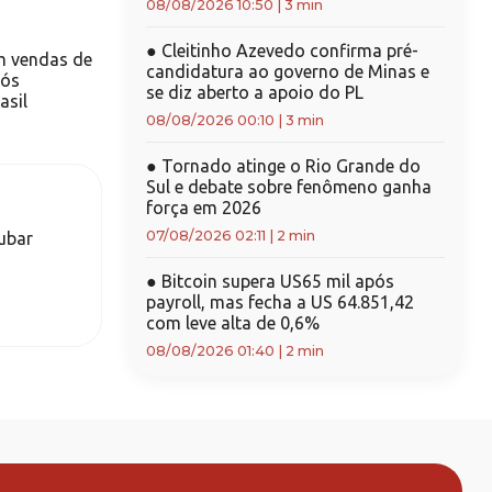
08/08/2026 10:50
|
3 min
●
Cleitinho Azevedo confirma pré-
m vendas de
candidatura ao governo de Minas e
pós
se diz aberto a apoio do PL
asil
08/08/2026 00:10
|
3 min
●
Tornado atinge o Rio Grande do
Sul e debate sobre fenômeno ganha
força em 2026
07/08/2026 02:11
|
2 min
ubar
●
Bitcoin supera US65 mil após
payroll, mas fecha a US 64.851,42
com leve alta de 0,6%
08/08/2026 01:40
|
2 min