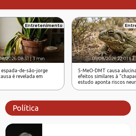
Entretenimento
Entr
08/2026 08:31
|
3 min
01/08/2026 22:01
|
3
 espada-de-são-jorge
5-MeO-DMT causa alucina
ausa é revelada em
efeitos similares à “chapa
estudo aponta riscos neu
Política