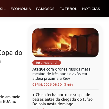
SIL
ECONOMIA
FAMOSOS
FUTEBOL
NOTÍCIAS
Copa do
m
Internacional
Ataque com drones russos mata
menino de três anos e avós em
aldeia próxima a Kiev
08/08/2026 08:50
|
3 min
●
China fecha portos e suspende
rdo em meio
balsas antes da chegada do tufão
ar EUA no
Dolphin neste domingo