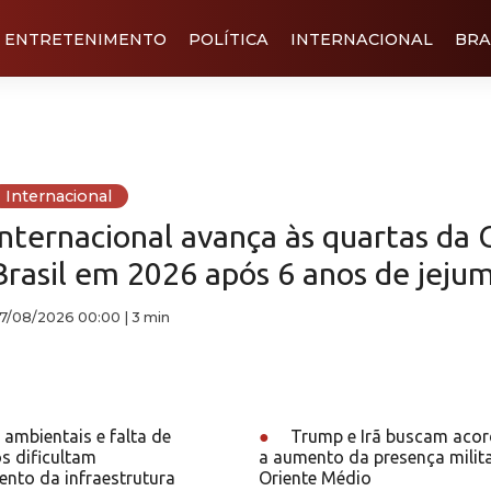
ENTRETENIMENTO
POLÍTICA
INTERNACIONAL
BRA
Internacional
Internacional avança às quartas da 
Brasil em 2026 após 6 anos de jeju
7/08/2026 00:00
|
3 min
ambientais e falta de
●
Trump e Irã buscam aco
s dificultam
a aumento da presença milit
nto da infraestrutura
Oriente Médio