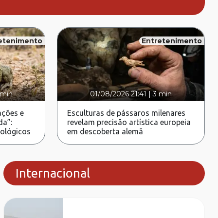
etenimento
Entretenimento
 min
01/08/2026 21:41
|
3 min
ções e
Esculturas de pássaros milenares
da”:
revelam precisão artística europeia
rológicos
em descoberta alemã
Internacional