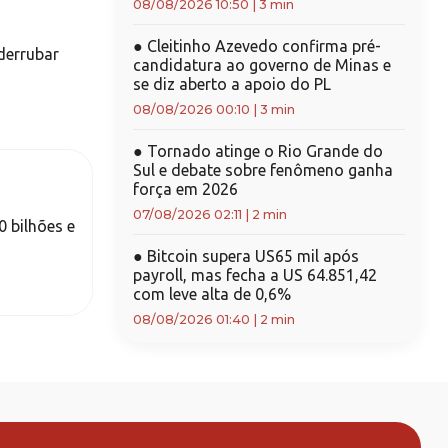
08/08/2026 10:50
|
3 min
●
Cleitinho Azevedo confirma pré-
derrubar
candidatura ao governo de Minas e
se diz aberto a apoio do PL
08/08/2026 00:10
|
3 min
●
Tornado atinge o Rio Grande do
Sul e debate sobre fenômeno ganha
força em 2026
07/08/2026 02:11
|
2 min
 bilhões e
●
Bitcoin supera US65 mil após
payroll, mas fecha a US 64.851,42
com leve alta de 0,6%
08/08/2026 01:40
|
2 min