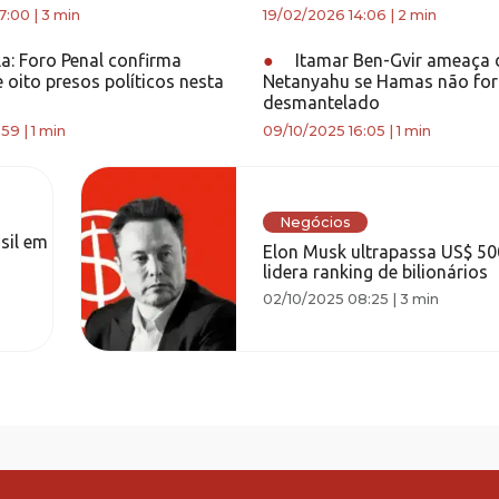
7:00
|
3 min
19/02/2026 14:06
|
2 min
a: Foro Penal confirma
●
Itamar Ben-Gvir ameaça 
e oito presos políticos nesta
Netanyahu se Hamas não for
desmantelado
:59
|
1 min
09/10/2025 16:05
|
1 min
Negócios
sil em
Elon Musk ultrapassa US$ 500
lidera ranking de bilionários
02/10/2025 08:25
|
3 min