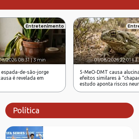
Entretenimento
Entr
08/2026 08:31
|
3 min
01/08/2026 22:01
|
3
 espada-de-são-jorge
5-MeO-DMT causa alucina
ausa é revelada em
efeitos similares à “chapa
estudo aponta riscos neu
Política