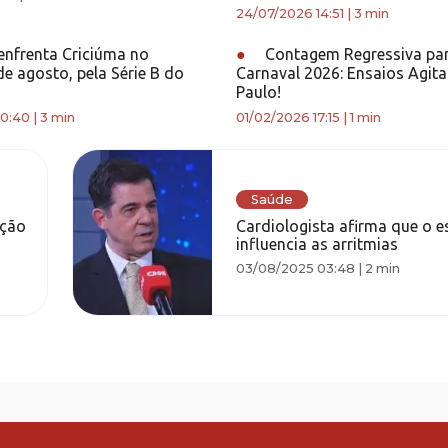
24/07/2026 14:51
|
3 min
enfrenta Criciúma no
●
Contagem Regressiva pa
e agosto, pela Série B do
Carnaval 2026: Ensaios Agit
Paulo!
0:40
|
3 min
01/02/2026 17:15
|
1 min
Saúde
ação
Cardiologista afirma que o es
influencia as arritmias
03/08/2025 03:48
|
2 min