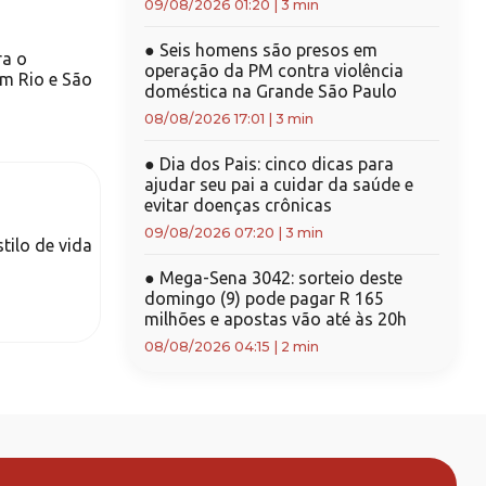
09/08/2026 01:20
|
3 min
●
Seis homens são presos em
ra o
operação da PM contra violência
am Rio e São
doméstica na Grande São Paulo
08/08/2026 17:01
|
3 min
●
Dia dos Pais: cinco dicas para
ajudar seu pai a cuidar da saúde e
evitar doenças crônicas
09/08/2026 07:20
|
3 min
tilo de vida
●
Mega-Sena 3042: sorteio deste
domingo (9) pode pagar R 165
milhões e apostas vão até às 20h
08/08/2026 04:15
|
2 min