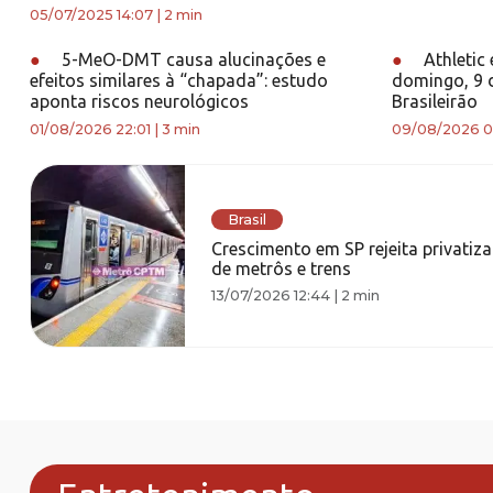
05/07/2025 14:07
|
2 min
●
5-MeO-DMT causa alucinações e
●
Athletic 
efeitos similares à “chapada”: estudo
domingo, 9 d
aponta riscos neurológicos
Brasileirão
01/08/2026 22:01
|
3 min
09/08/2026 0
Brasil
Crescimento em SP rejeita privatiz
de metrôs e trens
13/07/2026 12:44
|
2 min