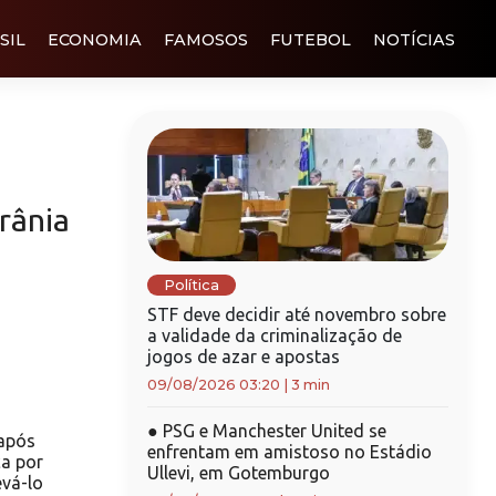
SIL
ECONOMIA
FAMOSOS
FUTEBOL
NOTÍCIAS
rânia
Política
STF deve decidir até novembro sobre
a validade da criminalização de
jogos de azar e apostas
09/08/2026 03:20
|
3 min
●
PSG e Manchester United se
após
enfrentam em amistoso no Estádio
a por
Ullevi, em Gotemburgo
evá-lo