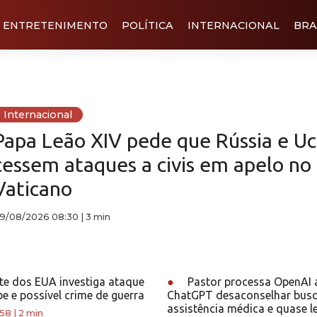
ENTRETENIMENTO
POLÍTICA
INTERNACIONAL
BRA
Internacional
Papa Leão XIV pede que Rússia e Uc
cessem ataques a civis em apelo no
Vaticano
9/08/2026 08:30
|
3 min
te dos EUA investiga ataque
●
Pastor processa OpenAI 
be e possível crime de guerra
ChatGPT desaconselhar busc
assistência médica e quase l
:58
|
2 min