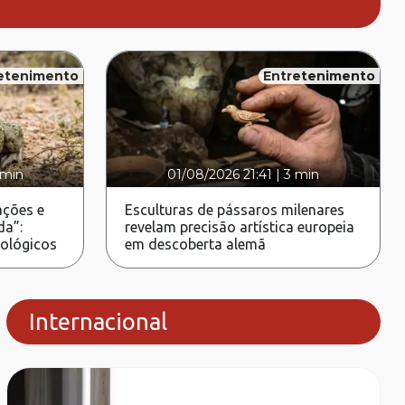
etenimento
Entretenimento
 min
01/08/2026 21:41
|
3 min
ções e
Esculturas de pássaros milenares
da”:
revelam precisão artística europeia
rológicos
em descoberta alemã
Internacional