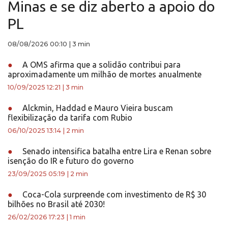
Minas e se diz aberto a apoio do
PL
08/08/2026 00:10
|
3 min
●
A OMS afirma que a solidão contribui para
aproximadamente um milhão de mortes anualmente
10/09/2025 12:21
|
3 min
●
Alckmin, Haddad e Mauro Vieira buscam
flexibilização da tarifa com Rubio
06/10/2025 13:14
|
2 min
●
Senado intensifica batalha entre Lira e Renan sobre
isenção do IR e futuro do governo
23/09/2025 05:19
|
2 min
●
Coca-Cola surpreende com investimento de R$ 30
bilhões no Brasil até 2030!
26/02/2026 17:23
|
1 min