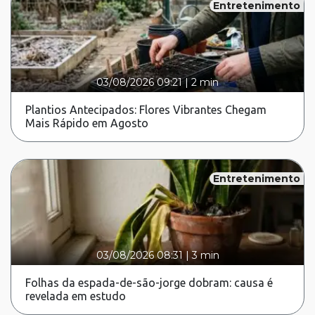
Entretenimento
03/08/2026 09:21
|
2 min
Plantios Antecipados: Flores Vibrantes Chegam
Mais Rápido em Agosto
Entretenimento
03/08/2026 08:31
|
3 min
Folhas da espada-de-são-jorge dobram: causa é
revelada em estudo