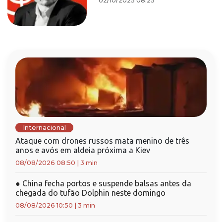
02/10/2025 08:25
Internacional
Ataque com drones russos mata menino de três
anos e avós em aldeia próxima a Kiev
08/08/2026 08:50
|
3 min
●
China fecha portos e suspende balsas antes da
chegada do tufão Dolphin neste domingo
08/08/2026 10:50
|
3 min