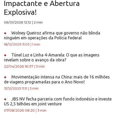
Impactante e Abertura
Explosiva!
06/01/2026 12:12
|
2 min
●
Wolney Queiroz afirma que governo não blinda
ninguém em operações da Polícia Federal
18/12/2025 11:03
|
1 min
●
Túnel Luz e Linha 4-Amarela: O que as imagens
revelam sobre o avanço da obra?
22/04/2026 16:37
|
3 min
●
Movimentação intensa na China: mais de 16 milhões
de viagens programadas para o Ano Novo!
31/12/2025 11:11
|
3 min
●
JBS NV fecha parceria com fundo indonésio e investe
US 2,5 bilhões em joint venture
07/08/2026 08:20
|
3 min