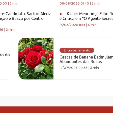
0:00
|
3 min
06/08/2026 01:40
|
2 min
ré-Candidato: Sartori Alerta
●
Kleber Mendonça Filho R
ação e Busca por Centro
e Crítica em “O Agente Secre
16/03/2026 11:19
|
4 min
16
|
2 min
Entretenimento
no do
Cascas de Banana Estimulam
Abundantes das Rosas
12/07/2026 20:55
|
3 min