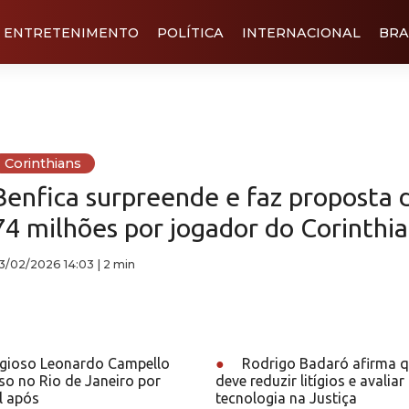
ENTRETENIMENTO
POLÍTICA
INTERNACIONAL
BRA
Corinthians
Benfica surpreende e faz proposta 
74 milhões por jogador do Corinthia
3/02/2026 14:03
|
2 min
ligioso Leonardo Campello
●
Rodrigo Badaró afirma qu
eso no Rio de Janeiro por
deve reduzir litígios e avalia
l após
tecnologia na Justiça