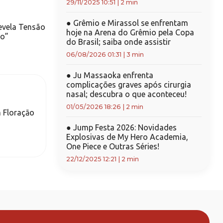
29/11/2025 10:51
|
2 min
●
Grêmio e Mirassol se enfrentam
evela Tensão
hoje na Arena do Grêmio pela Copa
to”
do Brasil; saiba onde assistir
06/08/2026 01:31
|
3 min
●
Ju Massaoka enfrenta
complicações graves após cirurgia
nasal; descubra o que aconteceu!
01/05/2026 18:26
|
2 min
 Floraçāo
●
Jump Festa 2026: Novidades
Explosivas de My Hero Academia,
One Piece e Outras Séries!
22/12/2025 12:21
|
2 min