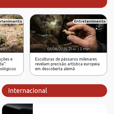
etenimento
Entretenimento
 min
01/08/2026 21:41
|
3 min
ções e
Esculturas de pássaros milenares
da”:
revelam precisão artística europeia
rológicos
em descoberta alemã
Internacional