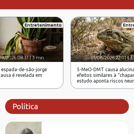
Entretenimento
Entr
08/2026 08:31
|
3 min
01/08/2026 22:01
|
3
 espada-de-são-jorge
5-MeO-DMT causa alucina
ausa é revelada em
efeitos similares à “chapa
estudo aponta riscos neu
Política