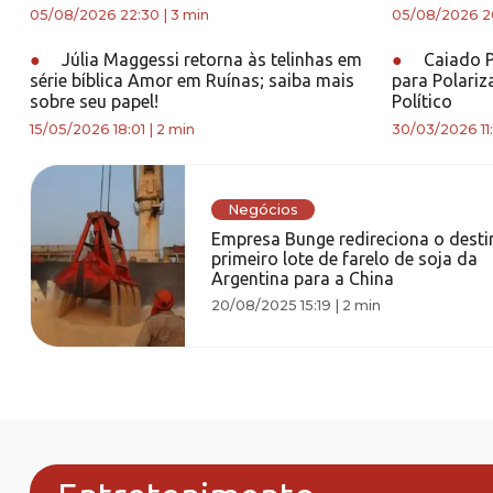
05/08/2026 22:30
|
3 min
05/08/2026 2
●
Júlia Maggessi retorna às telinhas em
●
Caiado P
série bíblica Amor em Ruínas; saiba mais
para Polariz
sobre seu papel!
Político
15/05/2026 18:01
|
2 min
30/03/2026 11:
Negócios
Empresa Bunge redireciona o desti
primeiro lote de farelo de soja da
Argentina para a China
20/08/2025 15:19
|
2 min