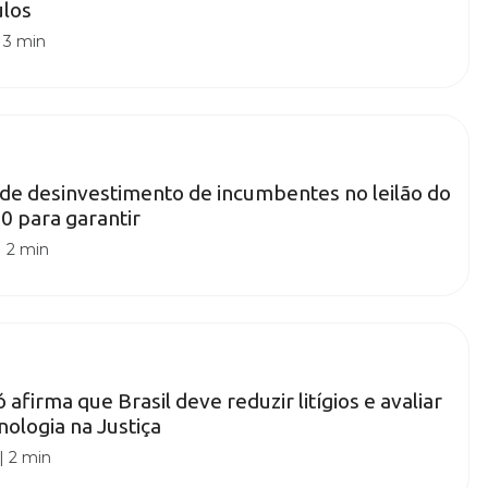
ulos
|
3 min
de desinvestimento de incumbentes no leilão do
0 para garantir
|
2 min
afirma que Brasil deve reduzir litígios e avaliar
nologia na Justiça
|
2 min