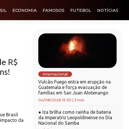
SIL
ECONOMIA
FAMOSOS
FUTEBOL
NOTÍCIAS
de R$
ns!
Internacional
Vulcão Fuego entra em erupção na
Guatemala e força evacuação de
famílias em San Juan Alotenango
04/08/2026 15:30
|
3 min
●
Iza brilha como rainha de bateria
e Brasil
da Imperatriz Leopoldinense no Dia
r impacto da
Nacional do Samba