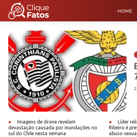
HOME
2
●
Imagens de drone revelam
●
Líder re
devastação causada por inundações no
Ribeiro é pr
sul do Chile nesta semana
abuso sexua