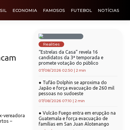
SIL
ECONOMIA
FAMOSOS
FUTEBOL
NOTÍCIAS
Realities
“Estrelas da Casa” revela 16
tacam
candidatos da 3ª temporada e
promete votação do público
07/08/2026 02:50
|
2 min
●
Tufão Dolphin se aproxima do
Japão e força evacuação de 260 mil
pessoas no sudoeste
07/08/2026 07:10
|
2 min
●
Vulcão Fuego entra em erupção na
x-vereadora
Guatemala e força evacuação de
rtos –
famílias em San Juan Alotenango