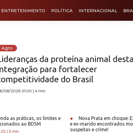
ENTRETENIMENTO
POLÍTICA
INTERNACIONAL
BRA
Agro
Lideranças da proteína animal des
integração para fortalecer
competitividade do Brasil
6/08/2026 01:00
|
4 min
da as práticas, os limites e
●
Nova Prata em choque: E
lacionados ao BDSM
e ex-marido encontrados mo
suspeitas e crime!
:25
|
3 min