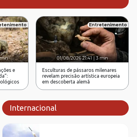
etenimento
Entretenimento
 min
01/08/2026 21:41
|
3 min
ções e
Esculturas de pássaros milenares
da”:
revelam precisão artística europeia
rológicos
em descoberta alemã
Internacional