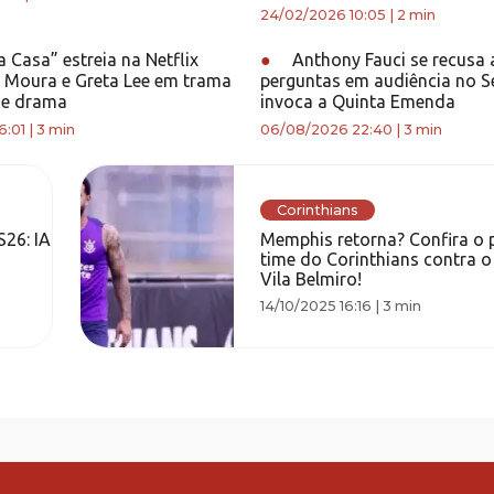
24/02/2026 10:05
|
2 min
 Casa” estreia na Netflix
●
Anthony Fauci se recusa 
Moura e Greta Lee em trama
perguntas em audiência no 
 e drama
invoca a Quinta Emenda
6:01
|
3 min
06/08/2026 22:40
|
3 min
Corinthians
26: IA
Memphis retorna? Confira o 
time do Corinthians contra o
Vila Belmiro!
14/10/2025 16:16
|
3 min