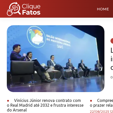
HOME
0
●
Vinícius Júnior renova contrato com
●
Compreen
o Real Madrid até 2032 e frustra interesse
o prazer re
do Arsenal
22/08/2025 12