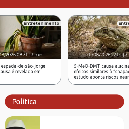
Entretenimento
Entr
08/2026 08:31
|
3 min
01/08/2026 22:01
|
3
 espada-de-são-jorge
5-MeO-DMT causa alucina
ausa é revelada em
efeitos similares à “chapa
estudo aponta riscos neu
Política