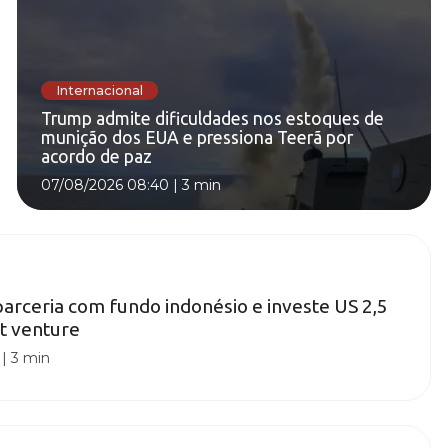
Internacional
Trump admite dificuldades nos estoques de
munição dos EUA e pressiona Teerã por
acordo de paz
07/08/2026 08:40
|
3 min
arceria com fundo indonésio e investe US 2,5
nt venture
|
3 min