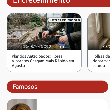
Entretenimento
03/08/2026 09:21
|
2 min
03/
Plantios Antecipados: Flores
Folhas da
Vibrantes Chegam Mais Rápido em
dobram: c
Agosto
estudo
Famosos