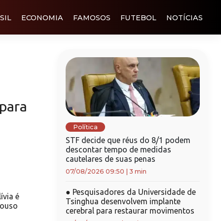
SIL
ECONOMIA
FAMOSOS
FUTEBOL
NOTÍCIAS
 para
Política
STF decide que réus do 8/1 podem
descontar tempo de medidas
cautelares de suas penas
07/08/2026 09:50
|
3 min
●
Pesquisadores da Universidade de
ívia é
Tsinghua desenvolvem implante
pouso
cerebral para restaurar movimentos