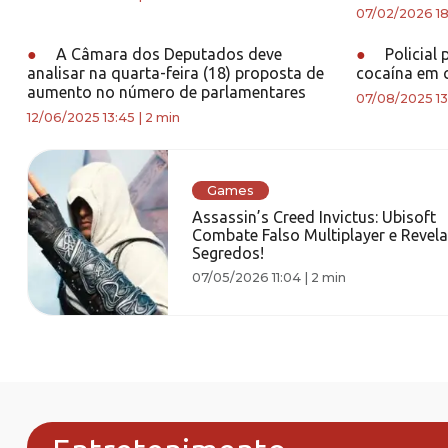
07/02/2026 18
●
A Câmara dos Deputados deve
●
Policial
analisar na quarta-feira (18) proposta de
cocaína em c
aumento no número de parlamentares
07/08/2025 13
12/06/2025 13:45
|
2 min
Games
Assassin’s Creed Invictus: Ubisoft
Combate Falso Multiplayer e Revela
Segredos!
07/05/2026 11:04
|
2 min