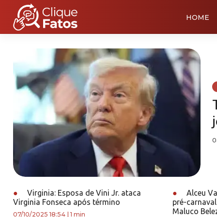
HOME
0
●
Virginia: Esposa de Vini Jr. ataca
●
Alceu Va
Virginia Fonseca após término
pré-carnaval
Maluco Bele
07/10/2025 18:54
|
1 min