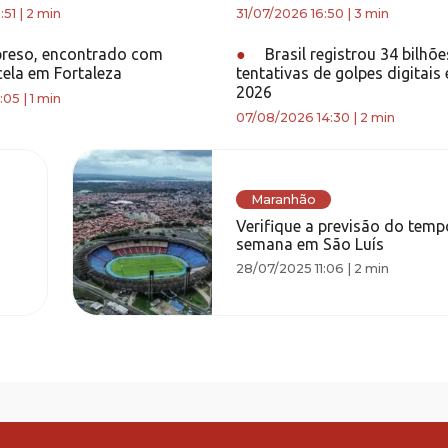
:51
|
2 min
31/07/2026 16:50
|
3 min
 preso, encontrado com
●
Brasil registrou 34 bilhõe
ela em Fortaleza
tentativas de golpes digitais
2026
:05
|
1 min
07/08/2026 14:30
|
2 min
Maranhão
Verifique a previsão do temp
semana em São Luís
28/07/2025 11:06
|
2 min