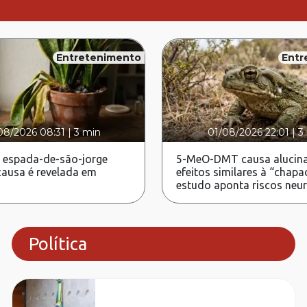
Entretenimento
Entr
08/2026 08:31
|
3 min
01/08/2026 22:01
|
3
 espada-de-são-jorge
5-MeO-DMT causa alucina
ausa é revelada em
efeitos similares à “chapa
estudo aponta riscos neu
Política