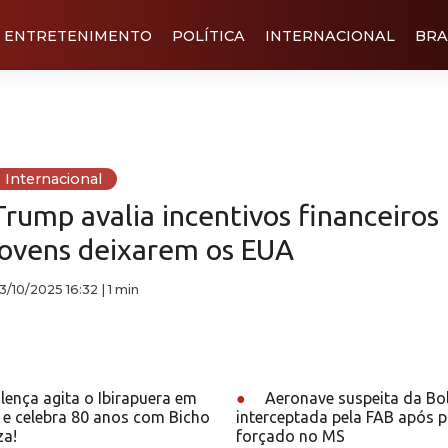
ENTRETENIMENTO
POLÍTICA
INTERNACIONAL
BRA
Internacional
Trump avalia incentivos financeiros
jovens deixarem os EUA
3/10/2025 16:32
|
1 min
lença agita o Ibirapuera em
●
Aeronave suspeita da Bol
 e celebra 80 anos com Bicho
interceptada pela FAB após 
za!
forçado no MS