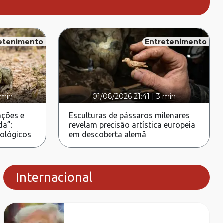
etenimento
Entretenimento
 min
01/08/2026 21:41
|
3 min
ções e
Esculturas de pássaros milenares
da”:
revelam precisão artística europeia
rológicos
em descoberta alemã
Internacional