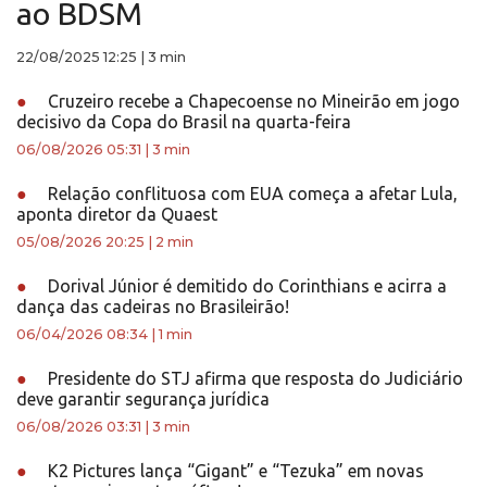
ao BDSM
22/08/2025 12:25
|
3 min
●
Cruzeiro recebe a Chapecoense no Mineirão em jogo
decisivo da Copa do Brasil na quarta-feira
06/08/2026 05:31
|
3 min
●
Relação conflituosa com EUA começa a afetar Lula,
aponta diretor da Quaest
05/08/2026 20:25
|
2 min
●
Dorival Júnior é demitido do Corinthians e acirra a
dança das cadeiras no Brasileirão!
06/04/2026 08:34
|
1 min
●
Presidente do STJ afirma que resposta do Judiciário
deve garantir segurança jurídica
06/08/2026 03:31
|
3 min
●
K2 Pictures lança “Gigant” e “Tezuka” em novas