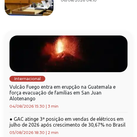
06/08/2026 04:10
Internacional
Vulcão Fuego entra em erupção na Guatemala e
força evacuação de famílias em San Juan
Alotenango
04/08/2026 15:30
|
3 min
●
GAC atinge 3ª posição em vendas de elétricos em
julho de 2026 após crescimento de 30,67% no Brasil
05/08/2026 18:30
|
2 min